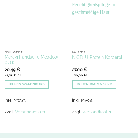
HANDSEIFE
KÖRPER
Meraki Handseife Meadow
NIOBLU Protein Körperöl
bliss
20,49
€
27,00
€
41,82
€
/
l
180,00
€
/
l
IN DEN WARENKORB
IN DEN WARENKORB
inkl. MwSt.
inkl. MwSt.
zzgl.
Versandkosten
zzgl.
Versandkosten