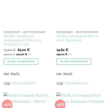
DEODORANT - ANTI-PERSPIRANT
DEODORANT - ANTI-PERSPIRANT
NIOBLU Deodorant
NIOBLU Deodorant Roll-on
Antiperspirant Roll-on 5
ohne Aluminium
Produkte im Set
Ursprünglicher
Aktueller
73,00
€
61,00
€
14,60
€
Preis
Preis
292,00
€
244,00
€
/
l
292,00
€
/
l
war:
ist:
73,00 €
61,00 €.
IN DEN WARENKORB
IN DEN WARENKORB
inkl. MwSt.
inkl. MwSt.
zzgl.
Versandkosten
zzgl.
Versandkosten
-17%
-16%