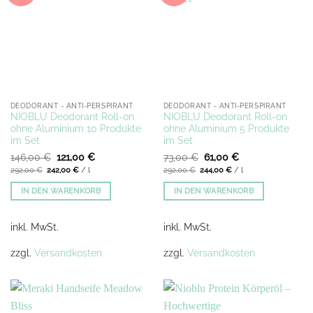
DEODORANT - ANTI-PERSPIRANT
DEODORANT - ANTI-PERSPIRANT
NIOBLU Deodorant Roll-on
NIOBLU Deodorant Roll-on
ohne Aluminium 10 Produkte
ohne Aluminium 5 Produkte
im Set
im Set
Ursprünglicher
Aktueller
Ursprünglicher
Aktueller
146,00
€
121,00
€
73,00
€
61,00
€
Preis
Preis
Preis
Preis
292,00
€
242,00
€
/
l
292,00
€
244,00
€
/
l
war:
ist:
war:
ist:
146,00 €
121,00 €.
73,00 €
61,00 €.
IN DEN WARENKORB
IN DEN WARENKORB
inkl. MwSt.
inkl. MwSt.
zzgl.
Versandkosten
zzgl.
Versandkosten