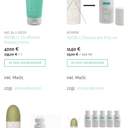
NIO BLU BODY
KÖRPER
NIOBLU Straffende
NIOBLU Deodorant Roll-on
Körpercreme
47,00
€
11,50
€
235,00
€
/
l
23,00
€
/
100
ml
IN DEN WARENKORB
IN DEN WARENKORB
inkl. MwSt.
inkl. MwSt.
zzgl.
Versandkosten
zzgl.
Versandkosten