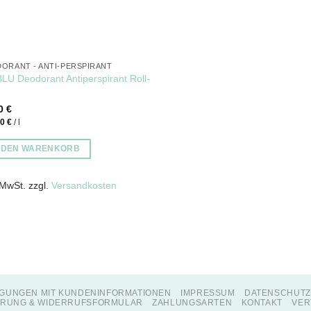
ORANT - ANTI-PERSPIRANT
LU Deodorant Antiperspirant Roll-
60
€
00
€
/
l
N DEN WARENKORB
 MwSt.
zzgl.
Versandkosten
GUNGEN MIT KUNDENINFORMATIONEN
IMPRESSUM
DATENSCHUT
RUNG & WIDERRUFSFORMULAR
ZAHLUNGSARTEN
KONTAKT
VER