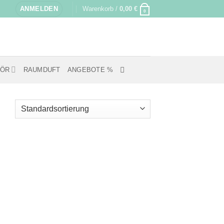
ANMELDEN
Warenkorb /
0,00
€
0
HÖR
RAUMDUFT
ANGEBOTE %