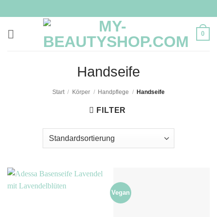
Zum
Inhalt
springen
0
Handseife
Start
/
Körper
/
Handpflege
/
Handseife
FILTER
Vegan