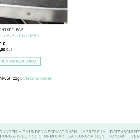
CHTSPFLEGE
sa HyAlo Fluid MEN
00
€
0,00
€
/
l
N DEN WARENKORB
 MwSt.
zzgl.
Versandkosten
GUNGEN MIT KUNDENINFORMATIONEN
IMPRESSUM
DATENSCHUT
RUNG & WIDERRUFSFORMULAR
ZAHLUNGSARTEN
KONTAKT
VER