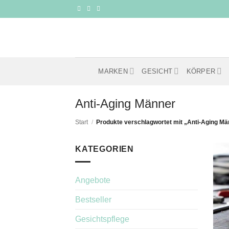
Zum
Inhalt
springen
MARKEN
GESICHT
KÖRPER
Anti-Aging Männer
Start
/
Produkte verschlagwortet mit „Anti-Aging Mä
KATEGORIEN
Angebote
Bestseller
Gesichtspflege