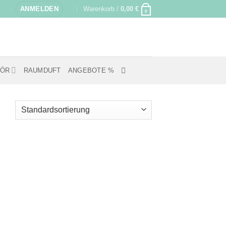
ANMELDEN
Warenkorb /
0,00
€
0
HÖR
RAUMDUFT
ANGEBOTE %