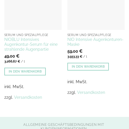
SERUM UND SPEZIALPFLEGE
SERUM UND SPEZIALPFLEGE
NIOBLU Intensives
NIO Intensive Augenkonturen-
Augenkontur-Serum für eine
Maske
strahlende Augenpartie
59,00
€
49,00
€
3.933,33
€
/
l
3.266,67
€
/
l
IN DEN WARENKORB
IN DEN WARENKORB
inkl. MwSt.
inkl. MwSt.
zzgl.
Versandkosten
zzgl.
Versandkosten
ALLGEMEINE GESCHÄFTSBEDINGUNGEN MIT
KUNDENINFORMATIONEN