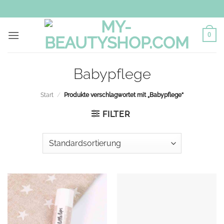
Zum
Inhalt
springen
0
Babypflege
Start
/
Produkte verschlagwortet mit „Babypflege“
FILTER