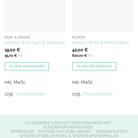
BABY & KINDER
KÖRPER
Adessa Waschgel & Shampoo
Adessa Wind & Wetter Balm
19,00
€
42,00
€
95,00
€
/
l
840,00
€
/
l
IN DEN WARENKORB
IN DEN WARENKORB
inkl. MwSt.
inkl. MwSt.
zzgl.
Versandkosten
zzgl.
Versandkosten
ALLGEMEINE GESCHÄFTSBEDINGUNGEN MIT
KUNDENINFORMATIONEN
IMPRESSUM
DATENSCHUTZERKLÄRUNG
VERSANDARTEN
WIDERRUFSBELEHRUNG & WIDERRUFSFORMULAR