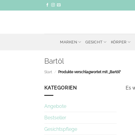
Zum
Inhalt
springen
MARKEN
GESICHT
KÖRPER
Bartöl
Start
/
Produkte verschlagwortet mit „Bartöl“
KATEGORIEN
Es 
Angebote
Bestseller
Gesichtspflege