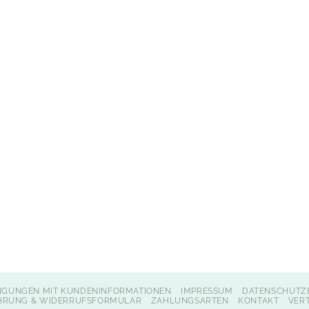
NGUNGEN MIT KUNDENINFORMATIONEN
IMPRESSUM
DATENSCHUTZ
HRUNG & WIDERRUFSFORMULAR
ZAHLUNGSARTEN
KONTAKT
VER