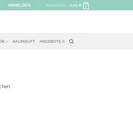
ANMELDEN
Warenkorb /
0,00
€
0
ÖR
RAUMDUFT
ANGEBOTE %
chen.