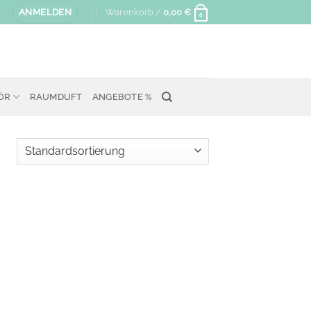
ANMELDEN
Warenkorb /
0,00
€
0
ÖR
RAUMDUFT
ANGEBOTE %