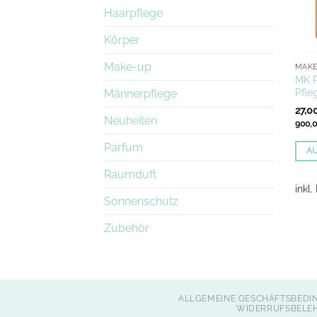
Haarpflege
Körper
Make-up
MAK
MK 
Pfle
Männerpflege
27,0
Neuheiten
900,
Parfum
A
Dies
Raumduft
Prod
inkl
Sonnenschutz
weis
mehr
Zubehör
Vari
auf.
Die
Opti
ALLGEMEINE GESCHÄFTSBEDI
könn
WIDERRUFSBELE
auf