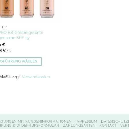
E-UP
PRO BB-Creme getönte
gecreme SPF 15
0
€
00
€
/
l
USFÜHRUNG WÄHLEN
es
ukt
. MwSt.
zzgl.
Versandkosten
t
ere
anten
onen
NGUNGEN MIT KUNDENINFORMATIONEN
IMPRESSUM
DATENSCHUTZ
en
HRUNG & WIDERRUFSFORMULAR
ZAHLUNGSARTEN
KONTAKT
VER