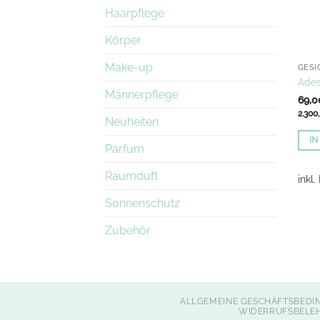
Haarpflege
Körper
Make-up
GESI
Ades
Männerpflege
69,
2.300
Neuheiten
I
Parfum
Raumduft
inkl
Sonnenschutz
Zubehör
ALLGEMEINE GESCHÄFTSBEDI
WIDERRUFSBELE