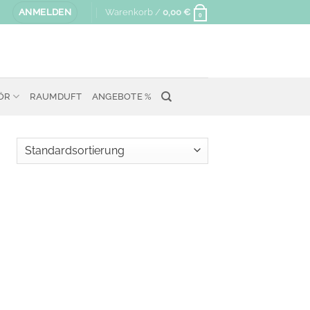
ANMELDEN
Warenkorb /
0,00
€
0
ÖR
RAUMDUFT
ANGEBOTE %