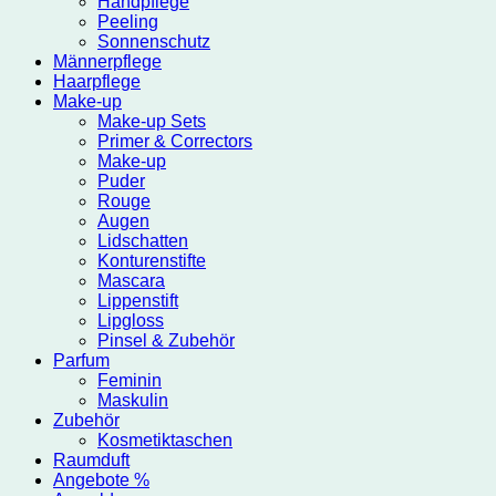
Handpflege
Peeling
Sonnenschutz
Männerpflege
Haarpflege
Make-up
Make-up Sets
Primer & Correctors
Make-up
Puder
Rouge
Augen
Lidschatten
Konturenstifte
Mascara
Lippenstift
Lipgloss
Pinsel & Zubehör
Parfum
Feminin
Maskulin
Zubehör
Kosmetiktaschen
Raumduft
Angebote %