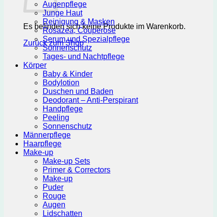
Augenpflege
Junge Haut
Reinigung & Masken
Es befinden sich keine Produkte im Warenkorb.
Rosazea, Couperose
Serum und Spezialpflege
Zurück zum Shop
Sonnenschutz
Tages- und Nachtpflege
Körper
Baby & Kinder
Bodylotion
Duschen und Baden
Deodorant – Anti-Perspirant
Handpflege
Peeling
Sonnenschutz
Männerpflege
Haarpflege
Make-up
Make-up Sets
Primer & Correctors
Make-up
Puder
Rouge
Augen
Lidschatten