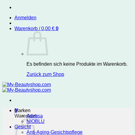
Zum
Inhalt
Anmelden
springen
Warenkorb /
0,00
€
0
Es befinden sich keine Produkte im Warenkorb.
Zurück zum Shop
0
Marken
Warenkorb
Adessa
NIOBLU
Gesicht
Anti-Aging-Gesichtspflege