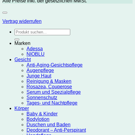
Alle Preise inkl. der gesetzlichen MwSt.
Vertrag widerrufen
Suchen
nach:
Marken
Adessa
NIOBLU
Gesicht
Anti-Aging-Gesichtspflege
Augenpflege
Junge Haut
Reinigung & Masken
Rosazea, Couperose
Serum und Spezialpflege
Sonnenschutz
Tages- und Nachtpflege
Körper
Baby & Kinder
Bodylotion
Duschen und Baden
Deodorant – Anti-Perspirant