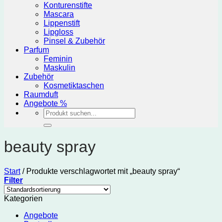
Konturenstifte
Mascara
Lippenstift
Lipgloss
Pinsel & Zubehör
Parfum
Feminin
Maskulin
Zubehör
Kosmetiktaschen
Raumduft
Angebote %
Suchen
nach:
beauty spray
Start
/
Produkte verschlagwortet mit „beauty spray“
Filter
Kategorien
Angebote