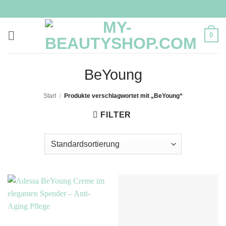
Zum
Inhalt
springen
0
BeYoung
Start
/
Produkte verschlagwortet mit „BeYoung“
FILTER