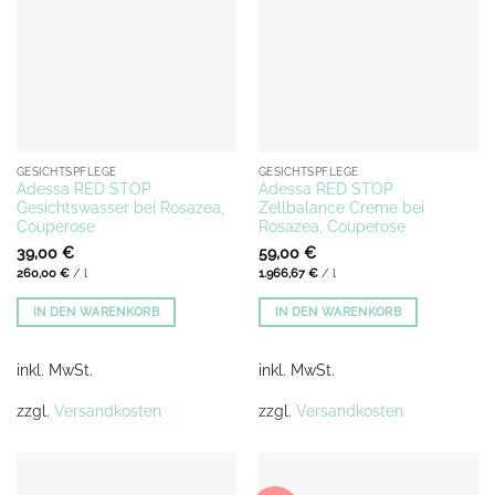
GESICHTSPFLEGE
GESICHTSPFLEGE
Adessa RED STOP
Adessa RED STOP
Gesichtswasser bei Rosazea,
Zellbalance Creme bei
Couperose
Rosazea, Couperose
39,00
€
59,00
€
260,00
€
/
l
1.966,67
€
/
l
IN DEN WARENKORB
IN DEN WARENKORB
inkl. MwSt.
inkl. MwSt.
zzgl.
Versandkosten
zzgl.
Versandkosten