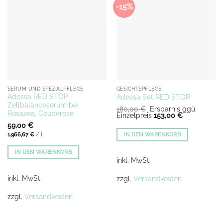
-15%
SERUM UND SPEZIALPFLEGE
GESICHTSPFLEGE
Adessa RED STOP
Adessa Set RED STOP
Zellbalanceserum bei
Ursprünglicher
180,00
€
Ersparnis ggü.
Rosazea, Couperose
Preis
Aktueller
Einzelpreis
153,00
€
war:
Preis
59,00
€
180,00 €
ist:
153,00 €.
IN DEN WARENKORB
1.966,67
€
/
l
IN DEN WARENKORB
inkl. MwSt.
inkl. MwSt.
zzgl.
Versandkosten
zzgl.
Versandkosten