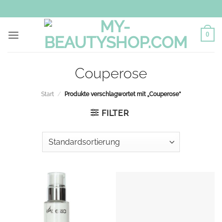
Zum
Inhalt
springen
0
Couperose
Start
/
Produkte verschlagwortet mit „Couperose“
FILTER