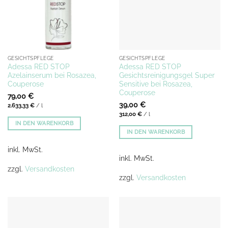
GESICHTSPFLEGE
GESICHTSPFLEGE
Adessa RED STOP
Adessa RED STOP
Azelainserum bei Rosazea,
Gesichtsreinigungsgel Super
Couperose
Sensitive bei Rosazea,
Couperose
79,00
€
39,00
€
2.633,33
€
/
l
312,00
€
/
l
IN DEN WARENKORB
IN DEN WARENKORB
inkl. MwSt.
inkl. MwSt.
zzgl.
Versandkosten
zzgl.
Versandkosten