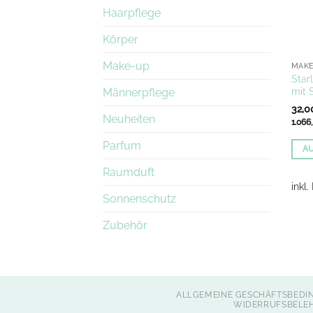
Haarpflege
Körper
Make-up
MAK
Star
mit 
Männerpflege
32,
Neuheiten
1.066
Parfum
A
Dies
Raumduft
Prod
inkl
Sonnenschutz
weis
mehr
Zubehör
Vari
auf.
Die
Opti
ALLGEMEINE GESCHÄFTSBEDI
könn
WIDERRUFSBELE
auf