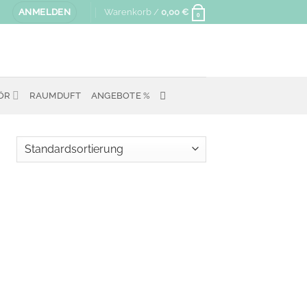
ANMELDEN
Warenkorb /
0,00
€
0
ÖR
RAUMDUFT
ANGEBOTE %