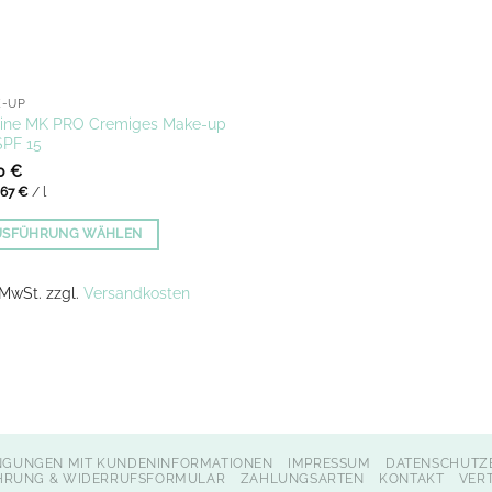
E-UP
line MK PRO Cremiges Make-up
SPF 15
00
€
,67
€
/
l
USFÜHRUNG WÄHLEN
es
ukt
. MwSt.
zzgl.
Versandkosten
t
ere
anten
onen
NGUNGEN MIT KUNDENINFORMATIONEN
IMPRESSUM
DATENSCHUTZ
en
HRUNG & WIDERRUFSFORMULAR
ZAHLUNGSARTEN
KONTAKT
VER