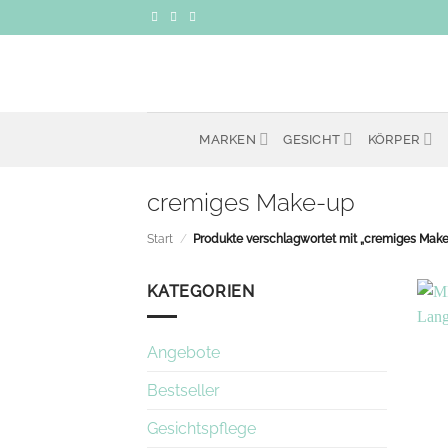
Zum
Inhalt
springen
MARKEN
GESICHT
KÖRPER
cremiges Make-up
Start
/
Produkte verschlagwortet mit „cremiges Mak
KATEGORIEN
Angebote
Bestseller
Gesichtspflege