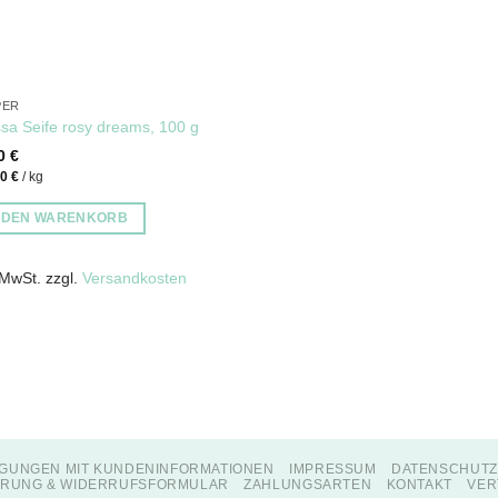
PER
sa Seife rosy dreams, 100 g
00
€
00
€
/
kg
N DEN WARENKORB
 MwSt.
zzgl.
Versandkosten
GUNGEN MIT KUNDENINFORMATIONEN
IMPRESSUM
DATENSCHUT
RUNG & WIDERRUFSFORMULAR
ZAHLUNGSARTEN
KONTAKT
VER