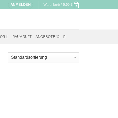
ANMELDEN
Warenkorb /
0,00
€
0
HÖR
RAUMDUFT
ANGEBOTE %