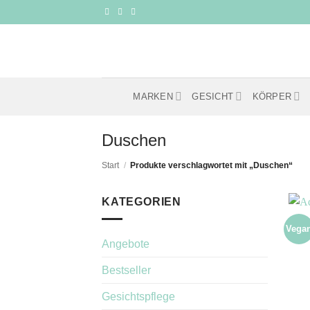
Zum
Inhalt
springen
MARKEN
GESICHT
KÖRPER
Duschen
Start
/
Produkte verschlagwortet mit „Duschen“
KATEGORIEN
Vega
Angebote
Bestseller
Gesichtspflege