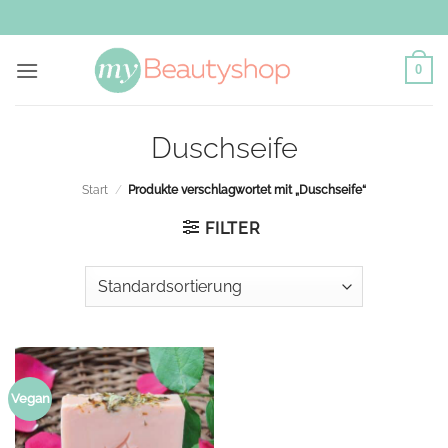
Zum
Inhalt
springen
0
Duschseife
Start
/
Produkte verschlagwortet mit „Duschseife“
FILTER
Vegan