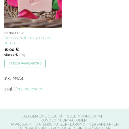
HANDPFLEGE
Adessa Seife rosy dreams,
100 g
16,00
€
160,00
€
/
kg
IN DEN WARENKORB
inkl. MwSt.
zzgl.
Versandkosten
ALLGEMEINE GESCHÄFTSBEDINGUNGEN MIT
KUNDENINFORMATIONEN
IMPRESSUM
DATENSCHUTZERKLÄRUNG
VERSANDARTEN
WIDERRUFSBELEHRUNG & WIDERRUFSFORMULAR