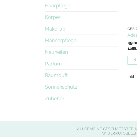
Haarpflege
Körper
Make-up
GESI
Ades
Männerpflege
49,
1.088
Neuheiten
I
Parfum
Raumduft
inkl
Sonnenschutz
Zubehör
ALLGEMEINE GESCHÄFTSBEDI
WIDERRUFSBELE