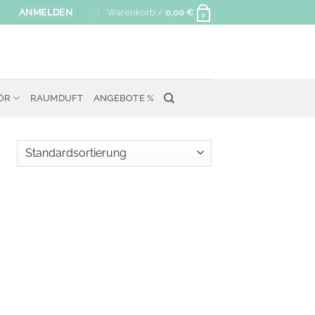
ANMELDEN
Warenkorb /
0,00
€
0
ÖR
RAUMDUFT
ANGEBOTE %