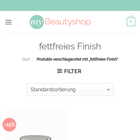
Zum
Inhalt
springen
0
fettfreies Finish
Start
/
Produkte verschlagwortet mit „fettfreies Finish“
FILTER
-15%