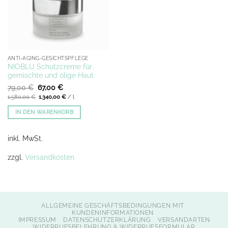
ANTI-AGING-GESICHTSPFLEGE
NIOBLU Schutzcreme für
gemischte und ölige Haut
Ursprünglicher
Aktueller
79,00
€
67,00
€
Preis
Preis
1.580,00
€
1.340,00
€
/
l
war:
ist:
79,00 €
67,00 €.
IN DEN WARENKORB
inkl. MwSt.
zzgl.
Versandkosten
ALLGEMEINE GESCHÄFTSBEDINGUNGEN MIT
KUNDENINFORMATIONEN
IMPRESSUM
DATENSCHUTZERKLÄRUNG
VERSANDARTEN
WIDERRUFSBELEHRUNG & WIDERRUFSFORMULAR