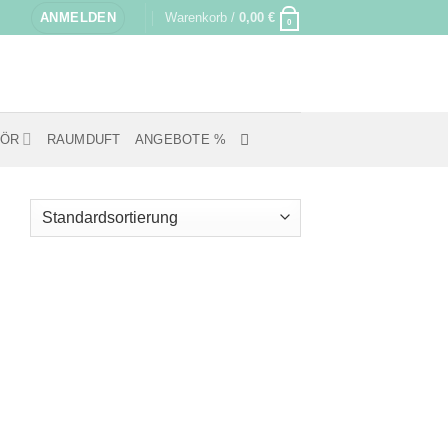
ANMELDEN
Warenkorb /
0,00
€
0
HÖR
RAUMDUFT
ANGEBOTE %