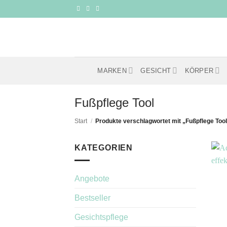
Zum
Inhalt
springen
MARKEN
GESICHT
KÖRPER
Fußpflege Tool
Start
/
Produkte verschlagwortet mit „Fußpflege Too
KATEGORIEN
Angebote
Bestseller
Gesichtspflege