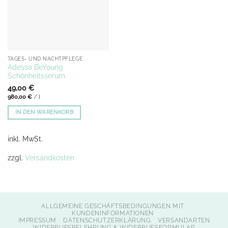
TAGES- UND NACHTPFLEGE
Adessa BeYoung
Schönheitsserum
49,00
€
980,00
€
/
l
IN DEN WARENKORB
inkl. MwSt.
zzgl.
Versandkosten
ALLGEMEINE GESCHÄFTSBEDINGUNGEN MIT
KUNDENINFORMATIONEN
IMPRESSUM
DATENSCHUTZERKLÄRUNG
VERSANDARTEN
WIDERRUFSBELEHRUNG & WIDERRUFSFORMULAR