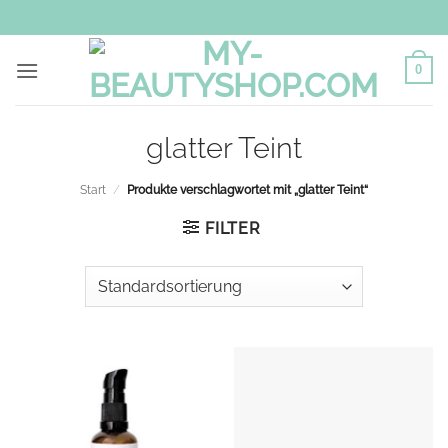
Zum
Inhalt
springen
0
glatter Teint
Start
/
Produkte verschlagwortet mit „glatter Teint“
FILTER