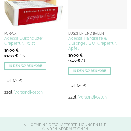
KÖRPER
DUSCHEN UND BADEN
Adessa Duschbutter
Adessa Handseife &
Grapefruit Twist
Duschgel, BIO, Grapefruit-
Apfel
19,00
€
19,00
€
190,00
€
/
kg
95,00
€
/
l
IN DEN WARENKORB
IN DEN WARENKORB
inkl. MwSt.
inkl. MwSt.
zzgl.
Versandkosten
zzgl.
Versandkosten
ALLGEMEINE GESCHÄFTSBEDINGUNGEN MIT
KUNDENINFORMATIONEN