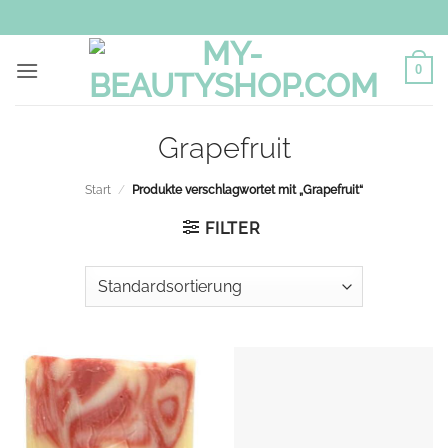
Zum
Inhalt
springen
0
Grapefruit
Start
/
Produkte verschlagwortet mit „Grapefruit“
FILTER