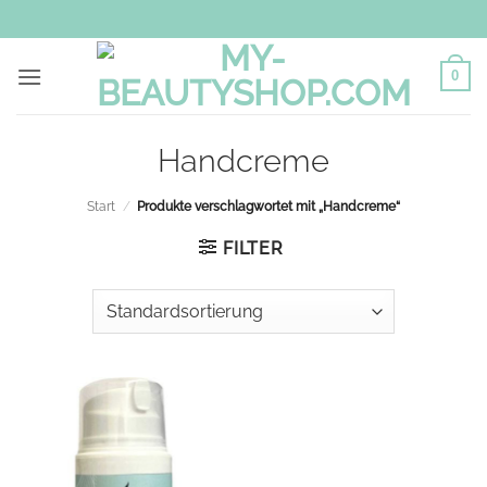
Zum
Inhalt
springen
0
Handcreme
Start
/
Produkte verschlagwortet mit „Handcreme“
FILTER