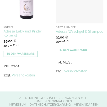
KÖRPER
BABY & KINDER
Adessa Baby und Kinder
Adessa Waschgel & Shampoo
Körperöl
19,00
€
39,00
€
95,00
€
/
l
390,00
€
/
l
IN DEN WARENKORB
IN DEN WARENKORB
inkl. MwSt.
inkl. MwSt.
zzgl.
Versandkosten
zzgl.
Versandkosten
ALLGEMEINE GESCHÄFTSBEDINGUNGEN MIT
KUNDENINFORMATIONEN
IMPRESSUM
DATENSCHUTZERKLÄRUNG
VERSANDARTEN