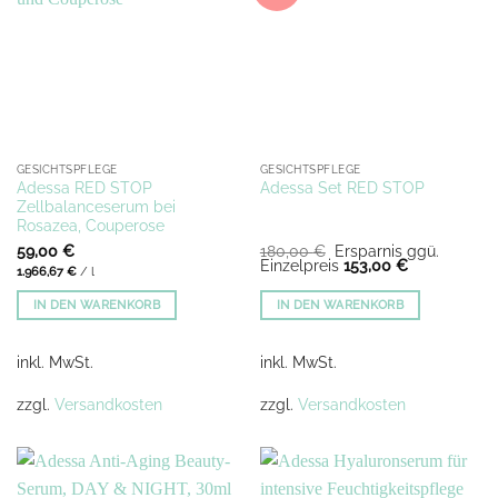
GESICHTSPFLEGE
GESICHTSPFLEGE
Adessa RED STOP
Adessa Set RED STOP
Zellbalanceserum bei
Rosazea, Couperose
Ursprünglicher
59,00
€
180,00
€
Ersparnis ggü.
Preis
Aktueller
Einzelpreis
153,00
€
1.966,67
€
/
l
war:
Preis
180,00 €
ist:
IN DEN WARENKORB
IN DEN WARENKORB
153,00 €.
inkl. MwSt.
inkl. MwSt.
zzgl.
Versandkosten
zzgl.
Versandkosten