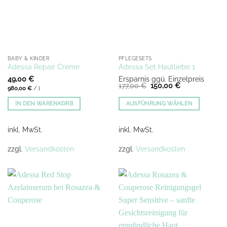
BABY & KINDER
PFLEGESETS
Adessa Repair Creme
Adessa Set Hautliebe 1
49,00
€
Ersparnis ggü. Einzelpreis
Ursprünglicher
Aktueller
177,00
€
150,00
€
980,00
€
/
l
Preis
Preis
war:
ist:
IN DEN WARENKORB
AUSFÜHRUNG WÄHLEN
177,00 €
150,00 €.
Dieses
Produkt
inkl. MwSt.
inkl. MwSt.
weist
mehrere
zzgl.
Versandkosten
zzgl.
Versandkosten
Varianten
auf.
Die
Optionen
können
auf
der