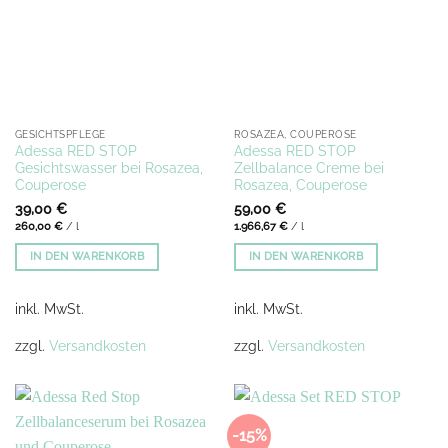
GESICHTSPFLEGE
ROSAZEA, COUPEROSE
Adessa RED STOP
Adessa RED STOP
Gesichtswasser bei Rosazea,
Zellbalance Creme bei
Couperose
Rosazea, Couperose
39,00
€
59,00
€
260,00
€
/
l
1.966,67
€
/
l
IN DEN WARENKORB
IN DEN WARENKORB
inkl. MwSt.
inkl. MwSt.
zzgl.
Versandkosten
zzgl.
Versandkosten
-15%