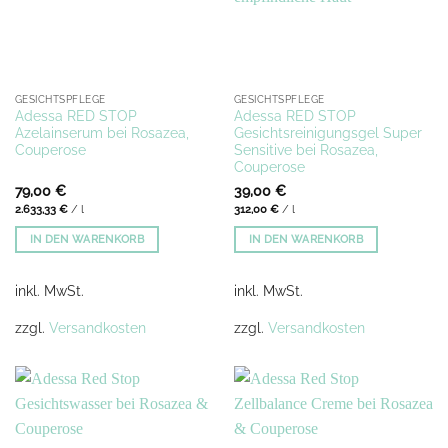
Produktseite
gewählt
werden
GESICHTSPFLEGE
GESICHTSPFLEGE
Adessa RED STOP
Adessa RED STOP
Azelainserum bei Rosazea,
Gesichtsreinigungsgel Super
Couperose
Sensitive bei Rosazea,
Couperose
79,00
€
39,00
€
2.633,33
€
/
l
312,00
€
/
l
IN DEN WARENKORB
IN DEN WARENKORB
inkl. MwSt.
inkl. MwSt.
zzgl.
Versandkosten
zzgl.
Versandkosten