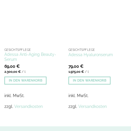
GESICHTSPFLEGE
GESICHTSPFLEGE
Adessa Anti-Aging Beauty-
Adessa Hyaluronserum
Serum
69,00
€
79,00
€
2.300,00
€
/
l
1.975,00
€
/
l
IN DEN WARENKORB
IN DEN WARENKORB
inkl. MwSt.
inkl. MwSt.
zzgl.
Versandkosten
zzgl.
Versandkosten