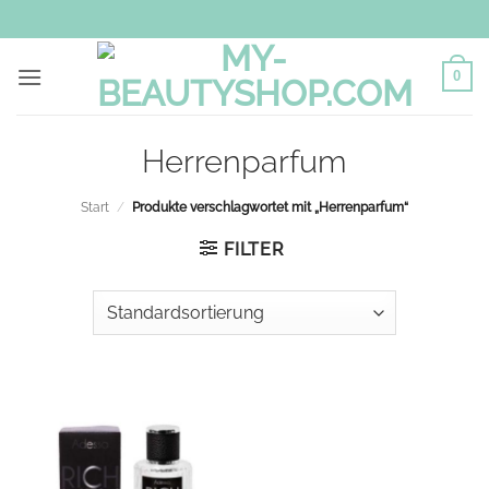
Zum
Inhalt
springen
0
Herrenparfum
Start
/
Produkte verschlagwortet mit „Herrenparfum“
FILTER