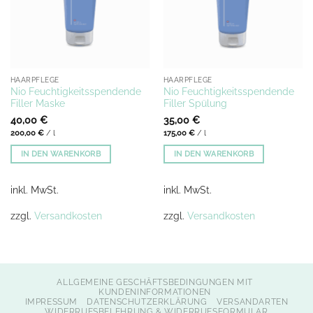
HAARPFLEGE
HAARPFLEGE
Nio Feuchtigkeitsspendende
Nio Feuchtigkeitsspendende
Filler Maske
Filler Spülung
40,00
€
35,00
€
200,00
€
/
l
175,00
€
/
l
IN DEN WARENKORB
IN DEN WARENKORB
inkl. MwSt.
inkl. MwSt.
zzgl.
Versandkosten
zzgl.
Versandkosten
ALLGEMEINE GESCHÄFTSBEDINGUNGEN MIT
KUNDENINFORMATIONEN
IMPRESSUM
DATENSCHUTZERKLÄRUNG
VERSANDARTEN
WIDERRUFSBELEHRUNG & WIDERRUFSFORMULAR