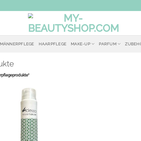
MÄNNERPFLEGE
HAARPFLEGE
MAKE-UP
PARFUM
ZUBEH
ukte
rpflegeprodukte“