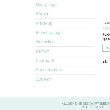
Haarpflege
Körper
Make-up
HAAR
Ades
Männerpflege
38,
190,
Neuheiten
I
Parfum
Raumduft
inkl
Sonnenschutz
Zubehör
ALLGEMEINE GESCHÄFTSBEDI
WIDERRUFSBELE