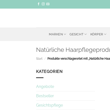
Zum
Inhalt
springen
MARKEN
GESICHT
KÖRPER
Natürliche Haarpflegeprod
Start
/
Produkte verschlagwortet mit „Natürliche Haa
KATEGORIEN
Angebote
Bestseller
Gesichtspflege