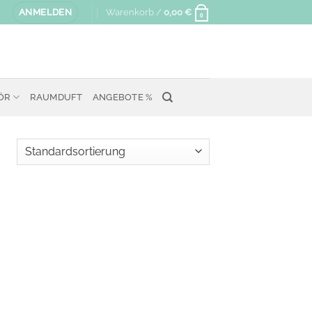
ANMELDEN
Warenkorb /
0,00
€
0
ÖR
RAUMDUFT
ANGEBOTE %