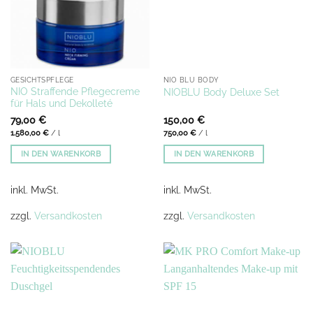
GESICHTSPFLEGE
NIO BLU BODY
NIO Straffende Pflegecreme
NIOBLU Body Deluxe Set
für Hals und Dekolleté
79,00
€
150,00
€
1.580,00
€
/
l
750,00
€
/
l
IN DEN WARENKORB
IN DEN WARENKORB
inkl. MwSt.
inkl. MwSt.
zzgl.
Versandkosten
zzgl.
Versandkosten