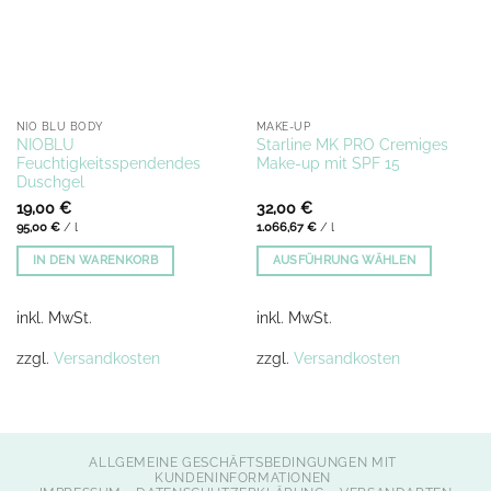
NIO BLU BODY
MAKE-UP
NIOBLU
Starline MK PRO Cremiges
Feuchtigkeitsspendendes
Make-up mit SPF 15
Duschgel
19,00
€
32,00
€
95,00
€
/
l
1.066,67
€
/
l
IN DEN WARENKORB
AUSFÜHRUNG WÄHLEN
Dieses
Produkt
inkl. MwSt.
inkl. MwSt.
weist
mehrere
zzgl.
Versandkosten
zzgl.
Versandkosten
Varianten
auf.
Die
Optionen
ALLGEMEINE GESCHÄFTSBEDINGUNGEN MIT
können
KUNDENINFORMATIONEN