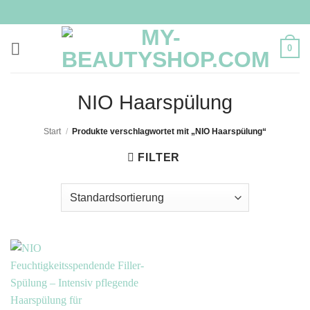
Zum
Inhalt
springen
0
NIO Haarspülung
Start
/
Produkte verschlagwortet mit „NIO Haarspülung“
FILTER