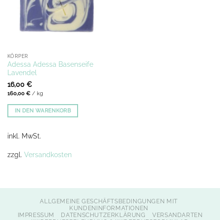
KÖRPER
Adessa Adessa Basenseife
Lavendel
16,00
€
160,00
€
/
kg
IN DEN WARENKORB
inkl. MwSt.
zzgl.
Versandkosten
ALLGEMEINE GESCHÄFTSBEDINGUNGEN MIT
KUNDENINFORMATIONEN
IMPRESSUM
DATENSCHUTZERKLÄRUNG
VERSANDARTEN