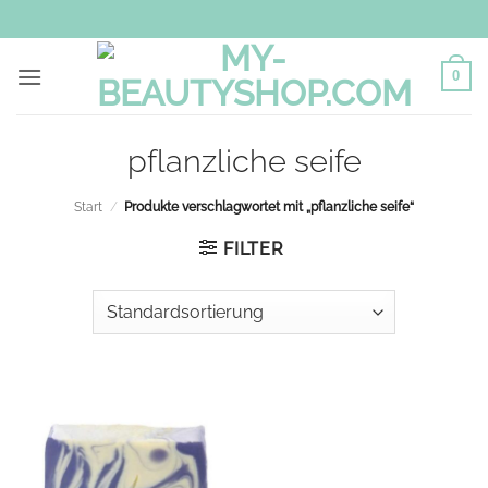
Zum
Inhalt
springen
0
pflanzliche seife
Start
/
Produkte verschlagwortet mit „pflanzliche seife“
FILTER