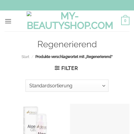
Zum
Inhalt
springen
0
Regenerierend
Start
/
Produkte verschlagwortet mit „Regenerierend“
FILTER