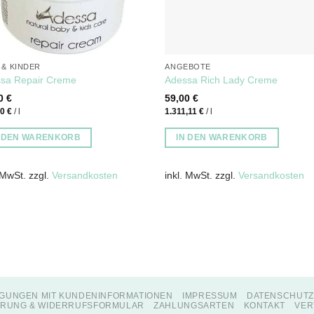
 & KINDER
ANGEBOTE
sa Repair Creme
Adessa Rich Lady Creme
00
€
59,00
€
00
€
/
l
1.311,11
€
/
l
N DEN WARENKORB
IN DEN WARENKORB
 MwSt.
zzgl.
Versandkosten
inkl. MwSt.
zzgl.
Versandkosten
GUNGEN MIT KUNDENINFORMATIONEN
IMPRESSUM
DATENSCHUT
RUNG & WIDERRUFSFORMULAR
ZAHLUNGSARTEN
KONTAKT
VER