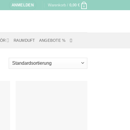
ANMELDEN
Warenkorb /
0,00
€
0
HÖR
RAUMDUFT
ANGEBOTE %