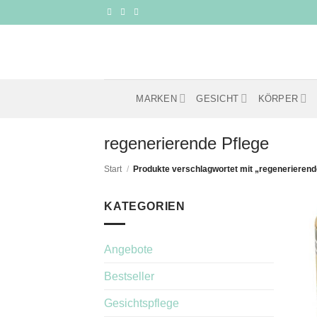
Zum
Inhalt
springen
MARKEN
GESICHT
KÖRPER
regenerierende Pflege
Start
/
Produkte verschlagwortet mit „regenerierend
KATEGORIEN
Angebote
Bestseller
Gesichtspflege