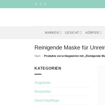
Zum
Inhalt
springen
MARKEN
GESICHT
KÖRPER
Reinigende Maske für Unrei
Start
/
Produkte verschlagwortet mit „Reinigende Ma
KATEGORIEN
Angebote
Bestseller
Gesichtspflege