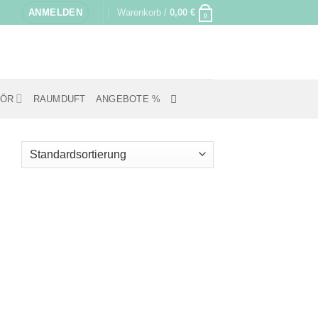
ANMELDEN
Warenkorb /
0,00
€
0
HÖR
RAUMDUFT
ANGEBOTE %