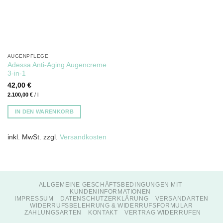
AUGENPFLEGE
Adessa Anti-Aging Augencreme
3-in-1
42,00
€
2.100,00
€
/
l
IN DEN WARENKORB
inkl. MwSt.
zzgl.
Versandkosten
ALLGEMEINE GESCHÄFTSBEDINGUNGEN MIT
KUNDENINFORMATIONEN
IMPRESSUM
DATENSCHUTZERKLÄRUNG
VERSANDARTEN
WIDERRUFSBELEHRUNG & WIDERRUFSFORMULAR
ZAHLUNGSARTEN
KONTAKT
VERTRAG WIDERRUFEN