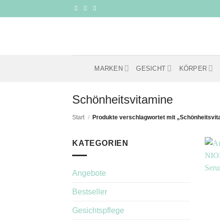
Zum
Inhalt
springen
MARKEN
GESICHT
KÖRPER
Schönheitsvitamine
Start
/
Produkte verschlagwortet mit „Schönheitsvi
KATEGORIEN
Angebote
Bestseller
Gesichtspflege