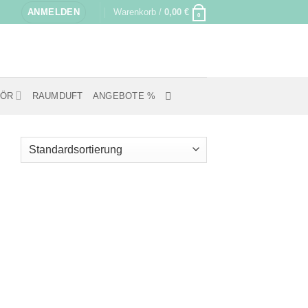
ANMELDEN
Warenkorb /
0,00
€
0
HÖR
RAUMDUFT
ANGEBOTE %