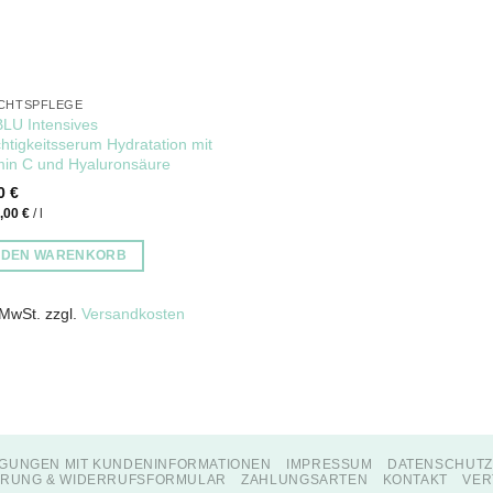
CHTSPFLEGE
LU Intensives
htigkeitsserum Hydratation mit
min C und Hyaluronsäure
00
€
0,00
€
/
l
N DEN WARENKORB
 MwSt.
zzgl.
Versandkosten
GUNGEN MIT KUNDENINFORMATIONEN
IMPRESSUM
DATENSCHUT
RUNG & WIDERRUFSFORMULAR
ZAHLUNGSARTEN
KONTAKT
VER