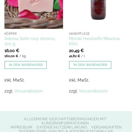
KÖRPER
HANDPFLEGE
Adessa Seife rosy dreams,
Meraki Handseife Meadow
100 g
bliss
16,00
€
20,49
€
160,00
€
/
kg
41,82
€
/
l
IN DEN WARENKORB
IN DEN WARENKORB
inkl. MwSt.
inkl. MwSt.
zzgl.
Versandkosten
zzgl.
Versandkosten
ALLGEMEINE GESCHÄFTSBEDINGUNGEN MIT
KUNDENINFORMATIONEN
IMPRESSUM
DATENSCHUTZERKLÄRUNG
VERSANDARTEN
WIDERRUFSBELEHRUNG & WIDERRUFSFORMULAR