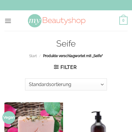
Zum
Inhalt
springen
0
Seife
Start
/
Produkte verschlagwortet mit „Seife“
FILTER
Vegan