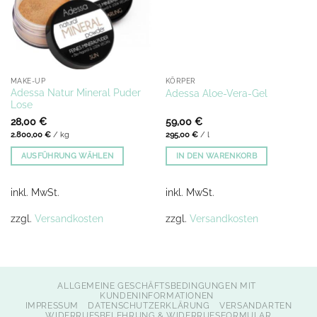
MAKE-UP
KÖRPER
Adessa Natur Mineral Puder
Adessa Aloe-Vera-Gel
Lose
28,00
€
59,00
€
2.800,00
€
/
kg
295,00
€
/
l
AUSFÜHRUNG WÄHLEN
IN DEN WARENKORB
Dieses
Produkt
inkl. MwSt.
inkl. MwSt.
weist
mehrere
zzgl.
Versandkosten
zzgl.
Versandkosten
Varianten
auf.
Die
Optionen
ALLGEMEINE GESCHÄFTSBEDINGUNGEN MIT
können
KUNDENINFORMATIONEN
auf
IMPRESSUM
DATENSCHUTZERKLÄRUNG
VERSANDARTEN
WIDERRUFSBELEHRUNG & WIDERRUFSFORMULAR