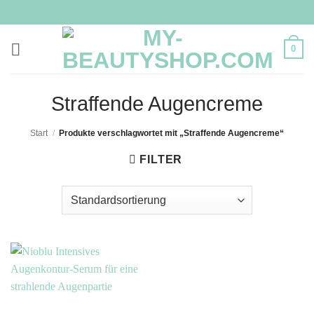
Zum
Inhalt
springen
0
Straffende Augencreme
Start
/
Produkte verschlagwortet mit „Straffende Augencreme“
FILTER