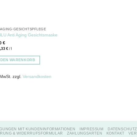
-AGING-GESICHTSPFLEGE
LU Anti Aging Gesichtsmaske
00
€
3,33
€
/
l
N DEN WARENKORB
 MwSt.
zzgl.
Versandkosten
GUNGEN MIT KUNDENINFORMATIONEN
IMPRESSUM
DATENSCHUT
RUNG & WIDERRUFSFORMULAR
ZAHLUNGSARTEN
KONTAKT
VER