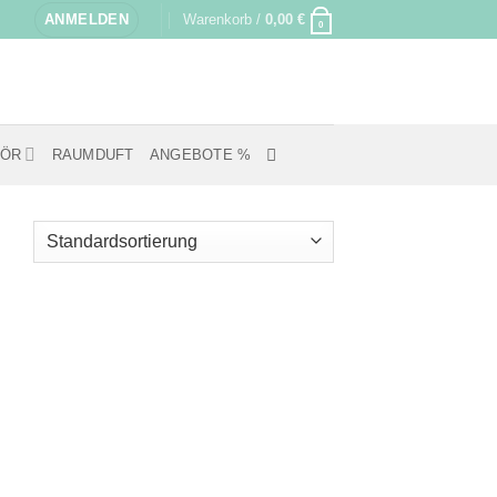
ANMELDEN
Warenkorb /
0,00
€
0
HÖR
RAUMDUFT
ANGEBOTE %