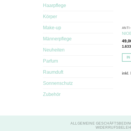
Haarpflege
Körper
Make-up
ANTI
NIOB
Männerpflege
49,
1.63
Neuheiten
I
Parfum
Raumduft
inkl.
Sonnenschutz
Zubehör
ALLGEMEINE GESCHÄFTSBEDIN
WIDERRUFSBELEH