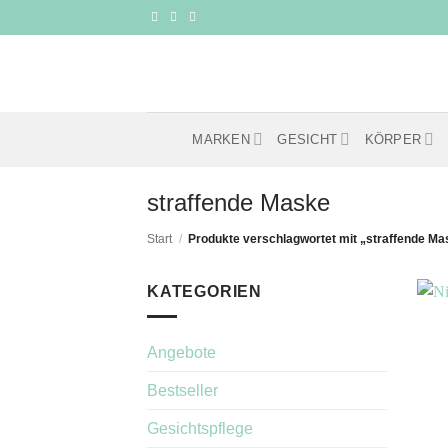
Zum
Inhalt
springen
MARKEN
GESICHT
KÖRPER
straffende Maske
Start
/
Produkte verschlagwortet mit „straffende Ma
KATEGORIEN
Angebote
Bestseller
Gesichtspflege