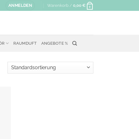
ANMELDEN
Warenkorb /
0,00
€
0
ÖR
RAUMDUFT
ANGEBOTE %