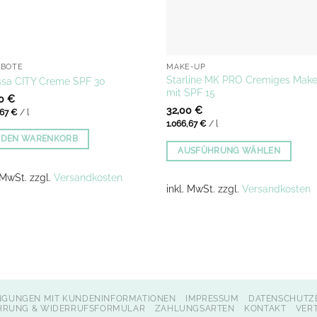
EBOTE
MAKE-UP
Starline MK PRO Cremiges Mak
sa CITY Creme SPF 30
mit SPF 15
00
€
32,00
€
,67
€
/
l
1.066,67
€
/
l
N DEN WARENKORB
AUSFÜHRUNG WÄHLEN
Dieses
. MwSt.
zzgl.
Versandkosten
Produkt
inkl. MwSt.
zzgl.
Versandkosten
weist
mehrere
Varianten
auf.
Die
Optionen
NGUNGEN MIT KUNDENINFORMATIONEN
IMPRESSUM
DATENSCHUTZ
können
HRUNG & WIDERRUFSFORMULAR
ZAHLUNGSARTEN
KONTAKT
VER
auf