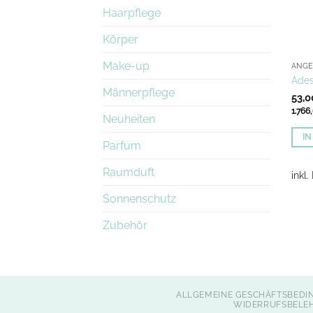
Haarpflege
Körper
Make-up
ANG
Ades
Männerpflege
53,
1.766
Neuheiten
I
Parfum
Raumduft
inkl
Sonnenschutz
Zubehör
ALLGEMEINE GESCHÄFTSBEDI
WIDERRUFSBELE