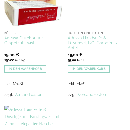
KÖRPER
DUSCHEN UND BADEN
Adessa Duschbutter
Adessa Handseife &
Grapefruit Twist
Duschgel, BIO, Grapefruit-
Apfel
19,00
€
19,00
€
190,00
€
/
kg
95,00
€
/
l
IN DEN WARENKORB
IN DEN WARENKORB
inkl. MwSt.
inkl. MwSt.
zzgl.
Versandkosten
zzgl.
Versandkosten