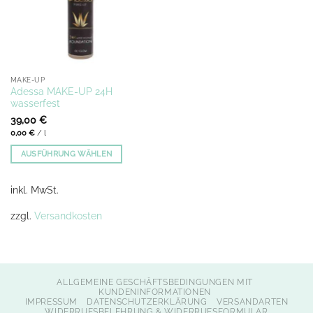
MAKE-UP
Adessa MAKE-UP 24H
wasserfest
39,00
€
0,00
€
/
l
AUSFÜHRUNG WÄHLEN
Dieses
Produkt
inkl. MwSt.
weist
mehrere
zzgl.
Versandkosten
Varianten
auf.
Die
Optionen
ALLGEMEINE GESCHÄFTSBEDINGUNGEN MIT
können
KUNDENINFORMATIONEN
auf
IMPRESSUM
DATENSCHUTZERKLÄRUNG
VERSANDARTEN
WIDERRUFSBELEHRUNG & WIDERRUFSFORMULAR