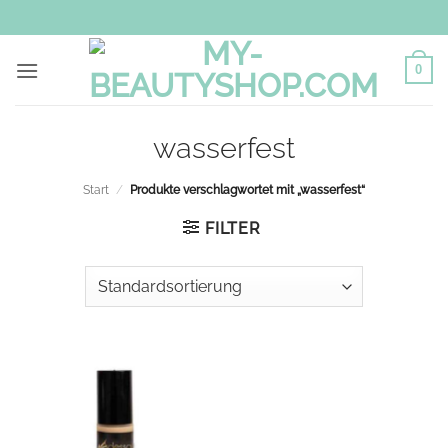
Zum
Inhalt
springen
0
wasserfest
Start
/
Produkte verschlagwortet mit „wasserfest“
FILTER