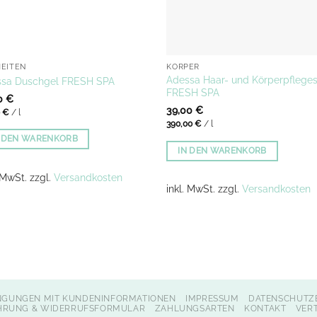
EITEN
KÖRPER
Adessa Haar- und Körperpflege
sa Duschgel FRESH SPA
FRESH SPA
0
€
39,00
€
0
€
/
l
390,00
€
/
l
N DEN WARENKORB
IN DEN WARENKORB
. MwSt.
zzgl.
Versandkosten
inkl. MwSt.
zzgl.
Versandkosten
NGUNGEN MIT KUNDENINFORMATIONEN
IMPRESSUM
DATENSCHUTZ
HRUNG & WIDERRUFSFORMULAR
ZAHLUNGSARTEN
KONTAKT
VER