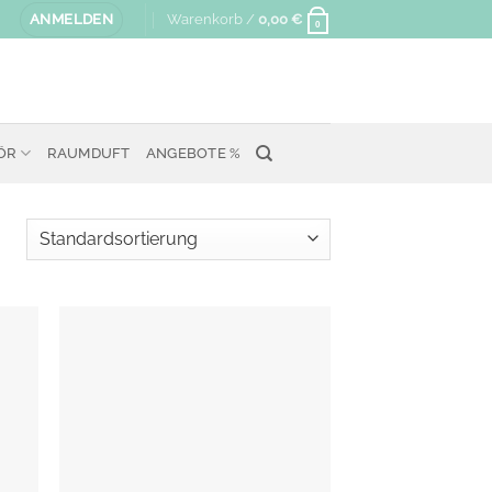
ANMELDEN
Warenkorb /
0,00
€
0
ÖR
RAUMDUFT
ANGEBOTE %