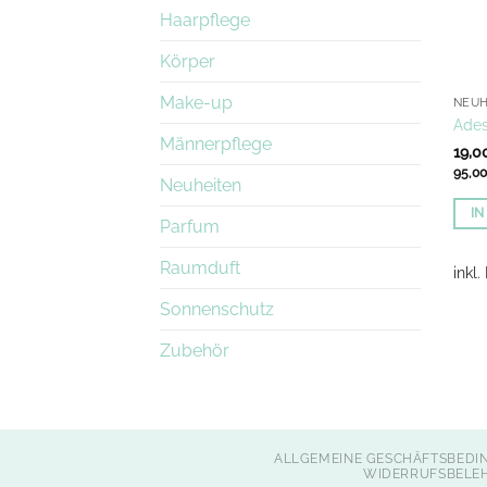
Haarpflege
Körper
Make-up
NEUH
Ades
Männerpflege
19,0
95,0
Neuheiten
I
Parfum
Raumduft
inkl
Sonnenschutz
Zubehör
ALLGEMEINE GESCHÄFTSBEDI
WIDERRUFSBELE