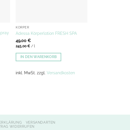
KÖRPER
spray
Adessa Körperlotion FRESH SPA
49,00
€
245,00
€
/
l
IN DEN WARENKORB
inkl. MwSt.
zzgl.
Versandkosten
ERKLÄRUNG
VERSANDARTEN
TRAG WIDERRUFEN