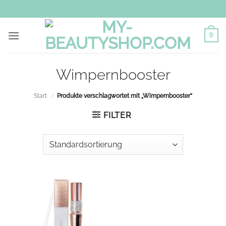
Zum
Inhalt
springen
0
Wimpernbooster
Start
/
Produkte verschlagwortet mit „Wimpernbooster“
FILTER