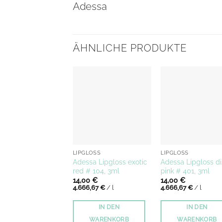
Adessa
ÄHNLICHE PRODUKTE
LIPGLOSS
LIPGLOSS
Adessa Lipgloss exotic
Adessa Lipgloss d
red # 104, 3ml
pink # 401, 3ml
14,00
€
14,00
€
4.666,67
€
/
l
4.666,67
€
/
l
IN DEN
IN DEN
WARENKORB
WARENKORB