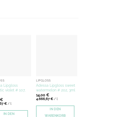
OSS
LIPGLOSS
a Lipgloss
Adessa Lipgloss sweet
ic violet # 107,
watermelon # 202, 3ml
14,00
€
4.666,67
€
/
l
€
,67
€
/
l
IN DEN
IN DEN
WARENKORB