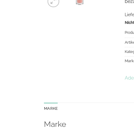
beza
Liefe
Nicht
Produ
Arti
Kate
Mark
Ade
MARKE
Marke