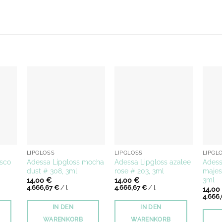
LIPGLOSS
LIPGLOSS
LIPGL
isco
Adessa Lipgloss mocha
Adessa Lipgloss azalee
Adess
dust # 308, 3ml
rose # 203, 3ml
majest
3ml
14,00
€
14,00
€
4.666,67
€
/
l
4.666,67
€
/
l
14,00
4.666
IN DEN
IN DEN
WARENKORB
WARENKORB