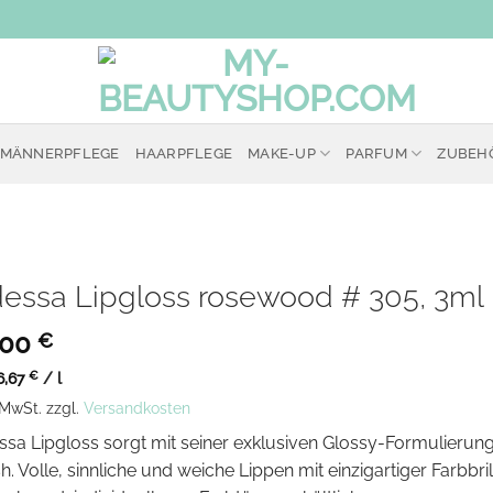
MÄNNERPFLEGE
HAARPFLEGE
MAKE-UP
PARFUM
ZUBEH
essa Lipgloss rosewood # 305, 3ml
,00
€
6,67
€
/
l
. MwSt.
zzgl.
Versandkosten
sa Lipgloss sorgt mit seiner exklusiven Glossy-Formulierung
sh. Volle, sinnliche und weiche Lippen mit einzigartiger Farbbri