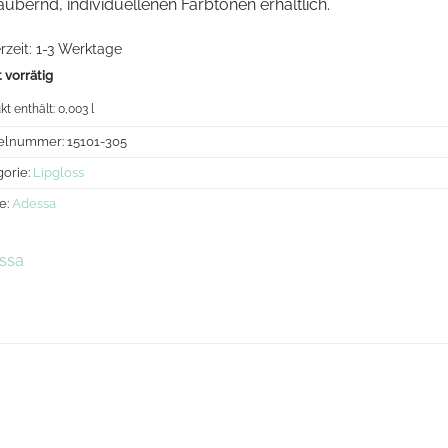
ubernd, individuellenen Farbtönen erhältlich.
rzeit:
1-3 Werktage
 vorrätig
kt enthält: 0,003
l
kelnummer:
15101-305
gorie:
Lipgloss
e:
Adessa
ssa