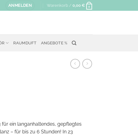
ANMELDEN
Warenkorb /
0,00
€
0
ÖR
RAUMDUFT
ANGEBOTE %
 für ein langanhaltendes, gepflegtes
llanz – für bis zu 6 Stunden! In 23