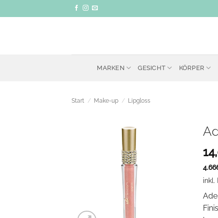
Zum
Inhalt
springen
MARKEN
GESICHT
KÖRPER
Start
/
Make-up
/
Lipgloss
Ad
14
4.66
inkl
Ades
Fini