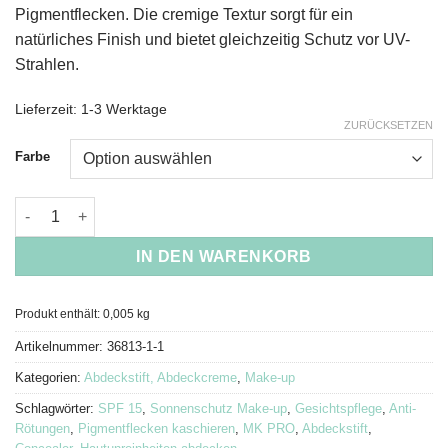
Pigmentflecken. Die cremige Textur sorgt für ein
natürliches Finish und bietet gleichzeitig Schutz vor UV-
Strahlen.
Lieferzeit:
1-3 Werktage
ZURÜCKSETZEN
Farbe
NIOBLU MK PRO Abdeckstift mit SPF 15 Menge
IN DEN WARENKORB
Produkt enthält: 0,005
kg
Artikelnummer:
36813-1-1
Kategorien:
Abdeckstift, Abdeckcreme
,
Make-up
Schlagwörter:
SPF 15
,
Sonnenschutz Make-up
,
Gesichtspflege
,
Anti-
Rötungen
,
Pigmentflecken kaschieren
,
MK PRO
,
Abdeckstift
,