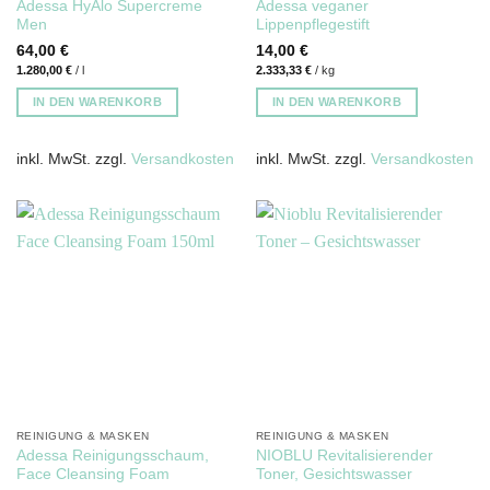
Adessa HyAlo Supercreme
Adessa veganer
Men
Lippenpflegestift
64,00
€
14,00
€
1.280,00
€
/
l
2.333,33
€
/
kg
IN DEN WARENKORB
IN DEN WARENKORB
inkl. MwSt.
zzgl.
Versandkosten
inkl. MwSt.
zzgl.
Versandkosten
REINIGUNG & MASKEN
REINIGUNG & MASKEN
Adessa Reinigungsschaum,
NIOBLU Revitalisierender
Face Cleansing Foam
Toner, Gesichtswasser