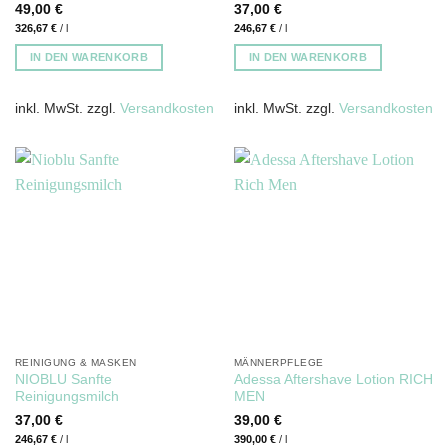
49,00
€
37,00
€
326,67
€
/
l
246,67
€
/
l
IN DEN WARENKORB
IN DEN WARENKORB
inkl. MwSt.
zzgl.
Versandkosten
inkl. MwSt.
zzgl.
Versandkosten
REINIGUNG & MASKEN
MÄNNERPFLEGE
NIOBLU Sanfte
Adessa Aftershave Lotion RICH
Reinigungsmilch
MEN
37,00
€
39,00
€
246,67
€
/
l
390,00
€
/
l