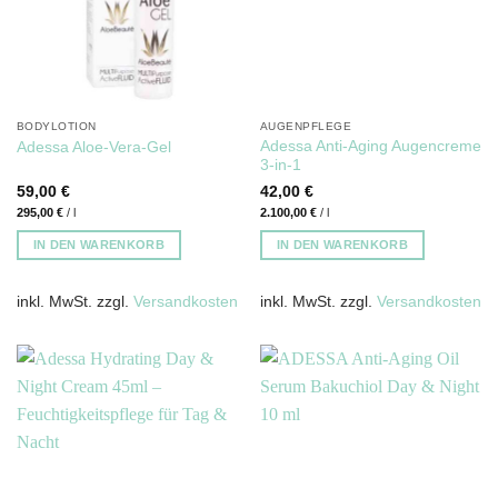
BODYLOTION
AUGENPFLEGE
Adessa Anti-Aging Augencreme
Adessa Aloe-Vera-Gel
3-in-1
59,00
€
42,00
€
295,00
€
/
l
2.100,00
€
/
l
IN DEN WARENKORB
IN DEN WARENKORB
inkl. MwSt.
zzgl.
Versandkosten
inkl. MwSt.
zzgl.
Versandkosten