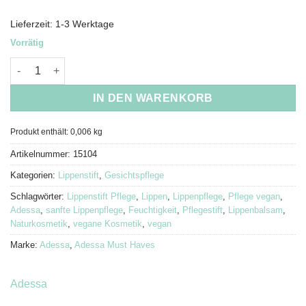
Lieferzeit:
1-3 Werktage
Vorrätig
Adessa veganer Lippenpflegestift Menge
IN DEN WARENKORB
Produkt enthält: 0,006
kg
Artikelnummer:
15104
Kategorien:
Lippenstift
,
Gesichtspflege
Schlagwörter:
Lippenstift Pflege
,
Lippen
,
Lippenpflege
,
Pflege vegan
,
Adessa
,
sanfte Lippenpflege
,
Feuchtigkeit
,
Pflegestift
,
Lippenbalsam
,
Naturkosmetik
,
vegane Kosmetik
,
vegan
Marke:
Adessa
,
Adessa Must Haves
Adessa