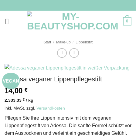
Zum
Inhalt
springen
0
Start
/
Make-up
/
Lippenstift
Adessa veganer Lippenpflegestift
VEGAN
14,00
€
2.333,33
€
/
kg
inkl. MwSt.
zzgl.
Versandkosten
Pflegen Sie Ihre Lippen intensiv mit dem veganen
Lippenpflegestift von Adessa. Die sanfte Formel schützt vor
dem Austrocknen und verleiht ein geschmeidiges Gefühl.