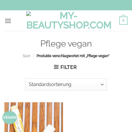
Zum
Inhalt
springen
0
Pflege vegan
Start
/
Produkte verschlagwortet mit „Pflege vegan“
FILTER
VEGAN