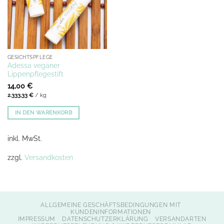
GESICHTSPFLEGE
Adessa veganer
Lippenpflegestift
14,00
€
2.333,33
€
/
kg
IN DEN WARENKORB
inkl. MwSt.
zzgl.
Versandkosten
ALLGEMEINE GESCHÄFTSBEDINGUNGEN MIT
KUNDENINFORMATIONEN
IMPRESSUM
DATENSCHUTZERKLÄRUNG
VERSANDARTEN