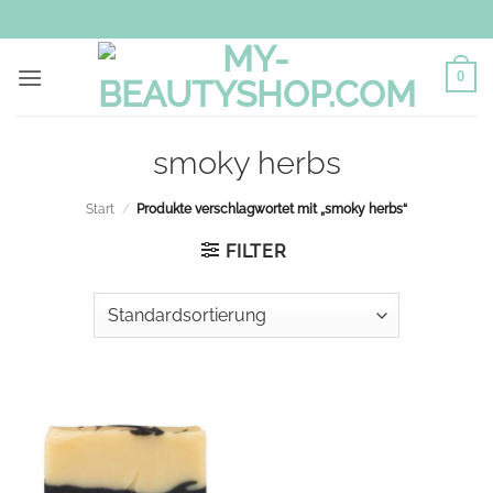
Zum
Inhalt
springen
0
smoky herbs
Start
/
Produkte verschlagwortet mit „smoky herbs“
FILTER