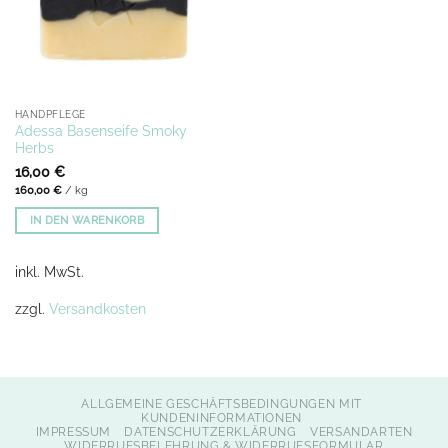
HANDPFLEGE
Adessa Basenseife Smoky
Herbs
16,00
€
160,00
€
/
kg
IN DEN WARENKORB
inkl. MwSt.
zzgl.
Versandkosten
ALLGEMEINE GESCHÄFTSBEDINGUNGEN MIT
KUNDENINFORMATIONEN
IMPRESSUM
DATENSCHUTZERKLÄRUNG
VERSANDARTEN
WIDERRUFSBELEHRUNG & WIDERRUFSFORMULAR