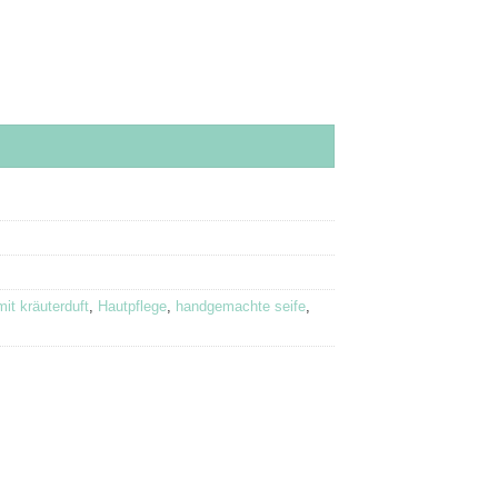
mit kräuterduft
,
Hautpflege
,
handgemachte seife
,