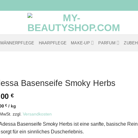
MÄNNERPFLEGE
HAARPFLEGE
MAKE-UP
PARFUM
ZUBE
essa Basenseife Smoky Herbs
,00
€
,00
€
/
kg
 MwSt.
zzgl.
Versandkosten
Adessa Basenseife Smoky Herbs ist eine sanfte, basische Reini
 sorgt für ein sinnliches Duscherlebnis.