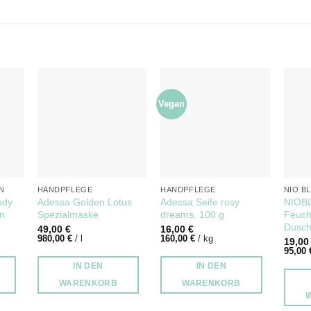
Vegan
N
HANDPFLEGE
HANDPFLEGE
NIO B
ody
Adessa Golden Lotus
Adessa Seife rosy
NIOB
wn
Spezialmaske
dreams, 100 g
Feuch
Dusch
49,00
€
16,00
€
980,00
€
/
l
160,00
€
/
kg
19,0
95,00
IN DEN
IN DEN
WARENKORB
WARENKORB