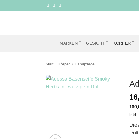
Zum
Inhalt
springen
MARKEN
GESICHT
KÖRPER
Start
/
Körper
/
Handpflege
Ad
16
160
inkl.
Die 
Duft