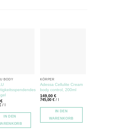
LU BODY
KÖRPER
LU
Adessa Cellulite Cream
tigkeitsspendendes
body control, 200ml
gel
149,00
€
745,00
€
/
l
0
€
€
/
l
IN DEN
IN DEN
WARENKORB
WARENKORB