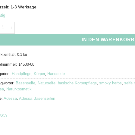
rzeit:
1-3 Werktage
tig
sa Basenseife Smoky Herbs Menge
IN DEN WARENKORB
kt enthält: 0,1
kg
kelnummer:
14500-08
gorien:
Handpflege
,
Körper
,
Handseife
agwörter:
Basenseife
,
Naturseife
,
basische Körperpflege
,
smoky herbs
,
seife 
sa
,
Naturkosmetik
e:
Adessa
,
Adessa Basenseifen
ssa