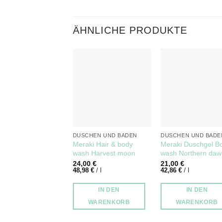
ÄHNLICHE PRODUKTE
DUSCHEN UND BADEN
DUSCHEN UND BADE
Meraki Hair & body
Meraki Duschgel B
wash Harvest moon
wash Northern da
24,00
€
21,00
€
48,98
€
/
l
42,86
€
/
l
IN DEN
IN DEN
WARENKORB
WARENKORB