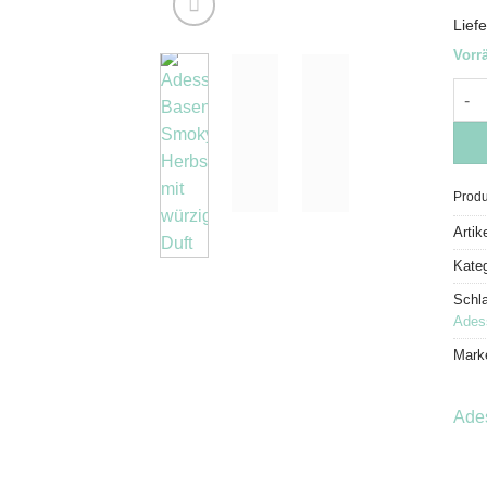
Liefe
Vorrä
Ades
Produ
Arti
Kate
Schl
Ades
Mark
Ade